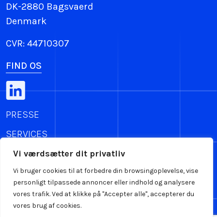
DK-2880 Bagsvaerd
Denmark
CVR: 44710307
FIND OS
PRESSE
SERVICES
PRIVATLIVSPOLITIK
Vi værdsætter dit privatliv
Vi bruger cookies til at forbedre din browsingoplevelse, vise
salg@bluelogdelivery.dk
personligt tilpassede annoncer eller indhold og analysere
+45 3131 4622
vores trafik. Ved at klikke på "Accepter alle", accepterer du
vores brug af cookies.